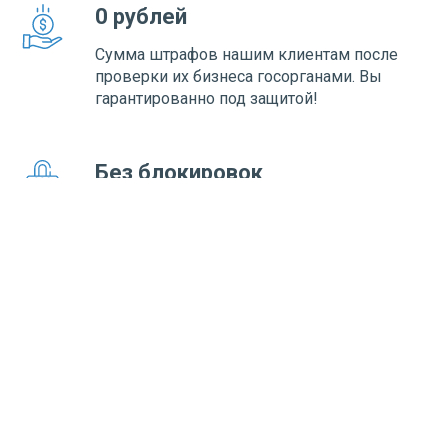
0 рублей
Сумма штрафов нашим клиентам после
проверки их бизнеса госорганами. Вы
гарантированно под защитой!
Без блокировок
Сотни компаний успешно прошли
процедуру разблокировки своих ресурсов
после приобретения наших тарифов
100% готовность!
Подготовленные документы полностью
соответствуют всем требованиям
регулятора и не требуют доработки